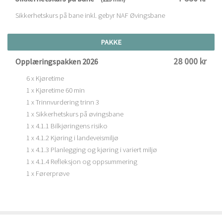
Sikkerhetskurs på bane inkl. gebyr NAF Øvingsbane
PAKKE
28 000 kr
Opplæringspakken 2026
6 x Kjøretime
1 x Kjøretime 60 min
1 x Trinnvurdering trinn 3
1 x Sikkerhetskurs på øvingsbane
1 x 4.1.1 Bilkjøringens risiko
1 x 4.1.2 Kjøring i landeveismiljø
1 x 4.1.3 Planlegging og kjøring i variert miljø
1 x 4.1.4 Refleksjon og oppsummering
1 x Førerprøve