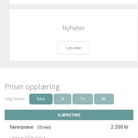
Nyheter
Les mer
Priser opplæring
Velg klasse:
BAut
B
TG
BE
KJØRETIME
2 200 kr
Førerprøve
(75 min)
Leige av bil til prøva