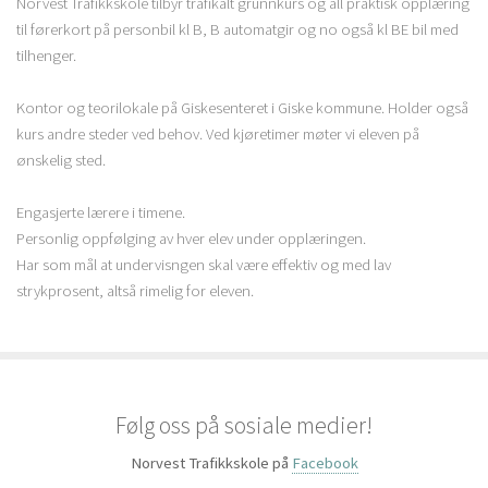
Norvest Trafikkskole tilbyr trafikalt grunnkurs og all praktisk opplæring
til førerkort på personbil kl B, B automatgir og no også kl BE bil med
tilhenger.
Kontor og teorilokale på Giskesenteret i Giske kommune. Holder også
kurs andre steder ved behov. Ved kjøretimer møter vi eleven på
ønskelig sted.
Engasjerte lærere i timene.
Personlig oppfølging av hver elev under opplæringen.
Har som mål at undervisngen skal være effektiv og med lav
strykprosent, altså rimelig for eleven.
Følg oss på sosiale medier!
Norvest Trafikkskole på
Facebook