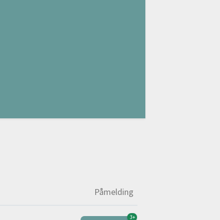
s
Påmelding
3+