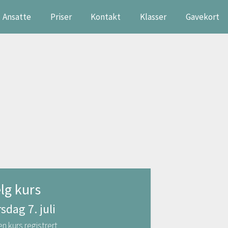
Ansatte
Priser
Kontakt
Klasser
Gavekort
lg kurs
rsdag 7. juli
en kurs registrert