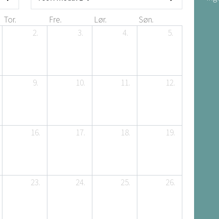
Tor.
Fre.
Lør.
Søn.
2.
3.
4.
5.
9.
10.
11.
12.
16.
17.
18.
19.
23.
24.
25.
26.