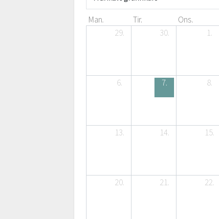
Man.
Tir.
Ons.
29.
30.
1.
6.
7.
8.
13.
14.
15.
20.
21.
22.