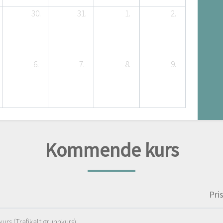
30.
31.
1.
2.
6.
7.
8.
9.
Kommende kurs
Pri
kurs (Trafikalt grunnkurs)