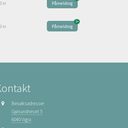
0 kr
Påmelding
3+
0 kr
Påmelding
Kontakt
Besøksadresser
Gjøsundneset 5
6040 Vigra