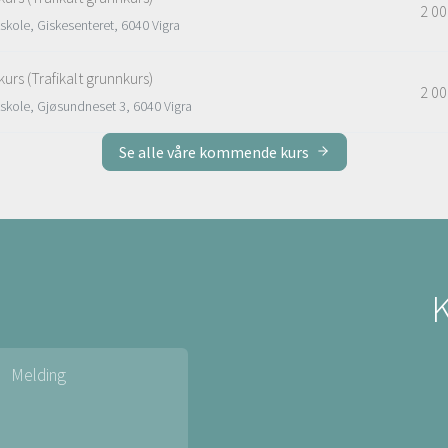
2 00
kskole, Giskesenteret, 6040 Vigra
kurs (Trafikalt grunnkurs)
2 00
kskole, Gjøsundneset 3, 6040 Vigra
Se alle våre kommende kurs