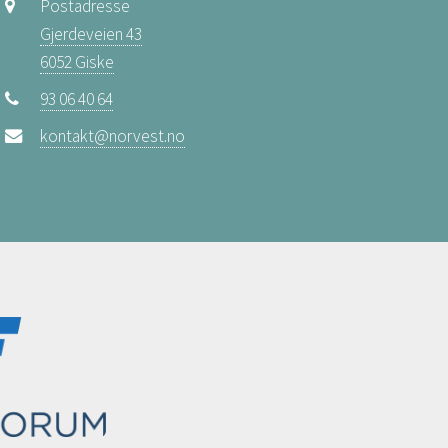
Postadresse
Gjerdeveien 43
6052 Giske
93 06 40 64
kontakt@norvest.no