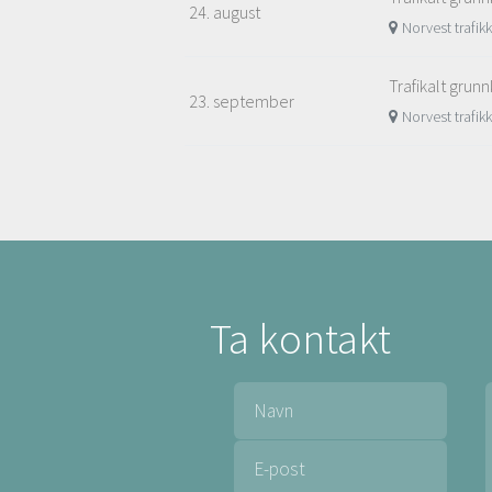
24. august
Norvest trafik
Trafikalt grunn
23. september
Norvest trafik
Ta kontakt