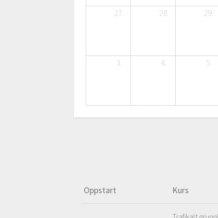
27.
28.
29.
3.
4.
5.
Oppstart
Kurs
Trafikalt grunn