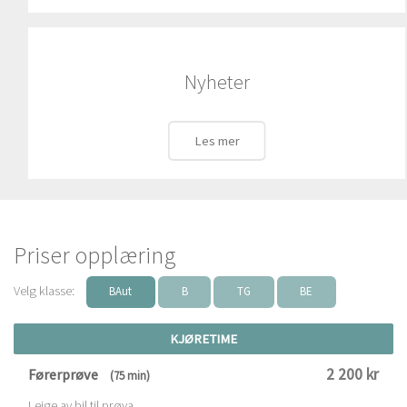
Nyheter
Les mer
Priser opplæring
Velg klasse:
BAut
B
TG
BE
KJØRETIME
2 200 kr
Førerprøve
(75 min)
Leige av bil til prøva