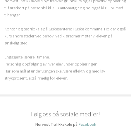
Norvest Trafikkskole tilbyr trafikalt grunnkurs og all praktisk opplæring
til førerkort på personbil kl B, B automatgir og no også kl BE bil med
tilhenger.
Kontor og teorilokale på Giskesenteret i Giske kommune. Holder også
kurs andre steder ved behov. Ved kjøretimer møter vi eleven på
ønskelig sted.
Engasjerte lærere i timene.
Personlig oppfølging av hver elev under opplæringen.
Har som mål at undervisngen skal være effektiv og med lav
strykprosent, altså rimelig for eleven.
Følg oss på sosiale medier!
Norvest Trafikkskole på
Facebook