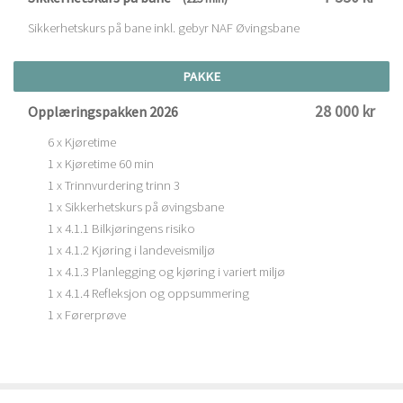
Sikkerhetskurs på bane inkl. gebyr NAF Øvingsbane
PAKKE
28 000 kr
Opplæringspakken 2026
6 x Kjøretime
1 x Kjøretime 60 min
1 x Trinnvurdering trinn 3
1 x Sikkerhetskurs på øvingsbane
1 x 4.1.1 Bilkjøringens risiko
1 x 4.1.2 Kjøring i landeveismiljø
1 x 4.1.3 Planlegging og kjøring i variert miljø
1 x 4.1.4 Refleksjon og oppsummering
1 x Førerprøve