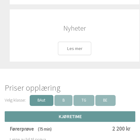
Nyheter
Les mer
Priser opplæring
Velg klasse:
BAut
B
TG
BE
KJØRETIME
2 200 kr
Førerprøve
(75 min)
Leige av bil til prøva