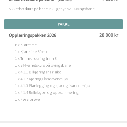
Sikkerhetskurs på bane inkl. gebyr NAF Øvingsbane
PAKKE
28 000 kr
Opplæringspakken 2026
6 x Kjøretime
1 x Kjøretime 60 min
1 x Trinnvurdering trinn 3
1 x Sikkerhetskurs på øvingsbane
1 x 4.1.1 Bilkjøringens risiko
1 x 4.1.2 Kjøring i landeveismiljø
1 x 4.1.3 Planlegging og kjøring i variert miljø
1 x 4.1.4 Refleksjon og oppsummering
1 x Førerprøve