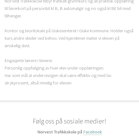
Norvest Trafikkskole tilbyr trafikalt grunnkurs og all praktisk opplæring
til førerkort på personbil kl B, B automatgir og no også kl BE bil med
tilhenger.
Kontor og teorilokale på Giskesenteret i Giske kommune. Holder også
kurs andre steder ved behov. Ved kjøretimer møter vi eleven på
ønskelig sted.
Engasjerte lærere i timene.
Personlig oppfølging av hver elev under opplæringen.
Har som mål at undervisngen skal være effektiv og med lav
strykprosent, altså rimelig for eleven.
Følg oss på sosiale medier!
Norvest Trafikkskole på
Facebook